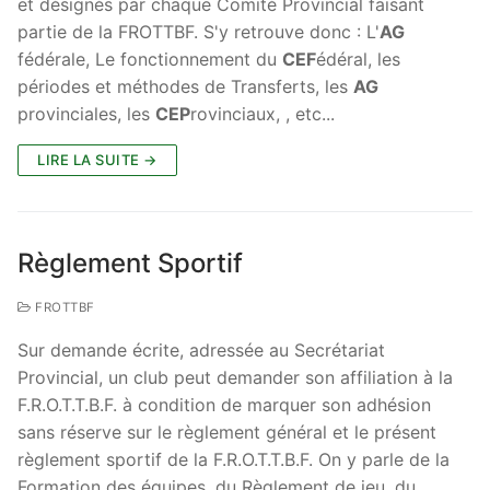
et désignés par chaque Comité Provincial faisant
partie de la FROTTBF. S'y retrouve donc : L'
AG
fédérale, Le fonctionnement du
CEF
édéral, les
périodes et méthodes de Transferts, les
AG
provinciales, les
CEP
rovinciaux, , etc...
LIRE LA SUITE →
Règlement Sportif
FROTTBF
Sur demande écrite, adressée au Secrétariat
Provincial, un club peut demander son affiliation à la
F.R.O.T.T.B.F. à condition de marquer son adhésion
sans réserve sur le règlement général et le présent
règlement sportif de la F.R.O.T.T.B.F. On y parle de la
Formation des équipes, du Règlement de jeu, du