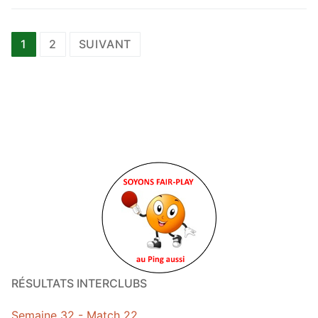
Navigation
1
2
SUIVANT
des
articles
RÉSULTATS INTERCLUBS
Semaine 32 - Match 22