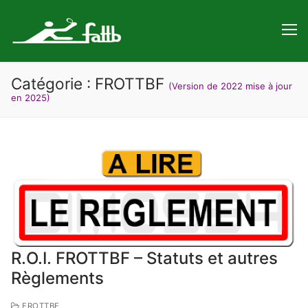
Aller
au
contenu
Catégorie : FROTTBF
(Version de 2022 mise à jour
en 2025)
R.O.I. FROTTBF – Statuts et autres
Règlements
FROTTBF