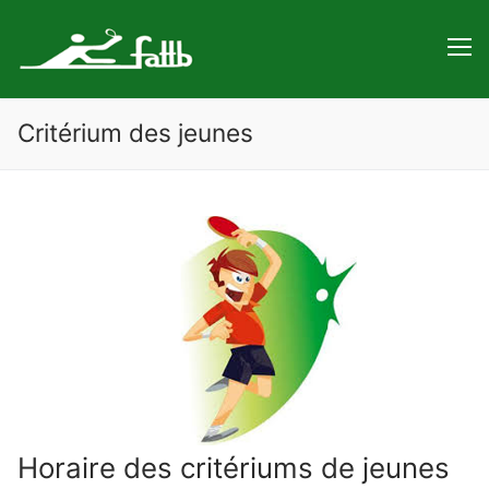
Aller
au
contenu
Critérium des jeunes
Horaire des critériums de jeunes