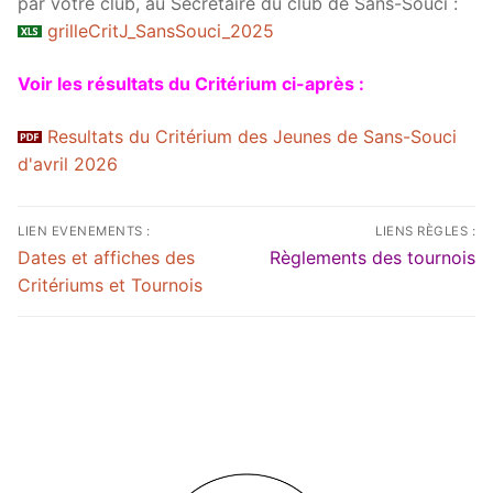
par votre club, au Secrétaire du club de Sans-Souci :
grilleCritJ_SansSouci_2025
Voir les résultats du Critérium ci-après :
Resultats du Critérium des Jeunes de Sans-Souci
d'avril 2026
Suivis
LIEN EVENEMENTS :
LIENS RÈGLES :
Dates et affiches des
Règlements des tournois
des
Critériums et Tournois
articles
et
annonce
des