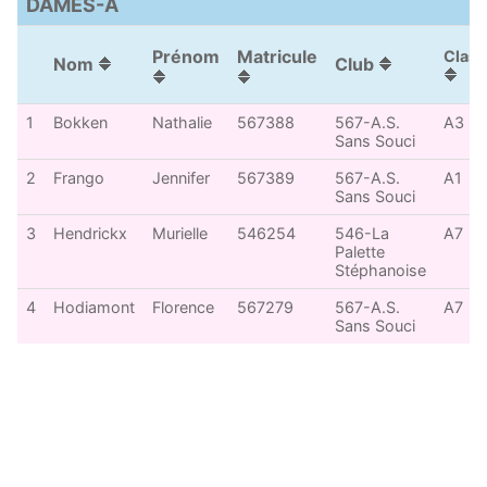
DAMES-A
Prénom
Matricule
Class
Nom
Club
1
Bokken
Nathalie
567388
567-A.S.
A3
Sans Souci
2
Frango
Jennifer
567389
567-A.S.
A1
Sans Souci
3
Hendrickx
Murielle
546254
546-La
A7
Palette
Stéphanoise
4
Hodiamont
Florence
567279
567-A.S.
A7
Sans Souci